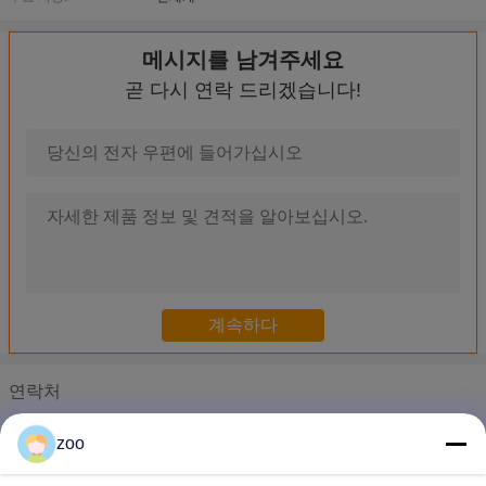
메시지를 남겨주세요
곧 다시 연락 드리겠습니다!
바이오 스쿠어링 섬유 보조제
카티온 섬유 보조 물질
카티온 액체 포름알데히드 없는 고정 물질
직물 보조제 및 포름알데히드 없는 고정제
목화 및 양털 직물 완화제
부드럽게 만드는 용품 DR / SSK
DY 폴리에더 실리콘 블록 코폴리머 아미노 실리콘 오일과 노란색
SY-80 / SY-30 실리콘 블록 코폴리머
약한 카티온 아미노 기능성 실리콘 냉각 부드러운 CM-280
연락처
연한 노란색 투명한 아미노 실리콘 CM-288 약성 카티온 냉각 / 
Miss. Ｖivian, Kelly
zoo
전화 :
0086-769-86290888-286
AF - 11S 가재용 약한 카티온성 부드럽게 만드는 용액 덩어리 및 