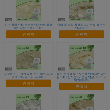
하부 폼링 슈퍼 소프트 인스턴트 용해
인쇄 및 세탁 공장용 양이온성 섬유 유
부드러운 소울비오 RT
연제 AF-2
연락처
연락처
공장을 씻기 위한 직물 보조 약한 양 이
좋은 호환성 AEEA 무료 연화제는 낮은
온성 섬유 유연제 플레이크
황색화 / 점착성 / 거품을 얇은 조각으로
벗겨집니다
연락처
연락처