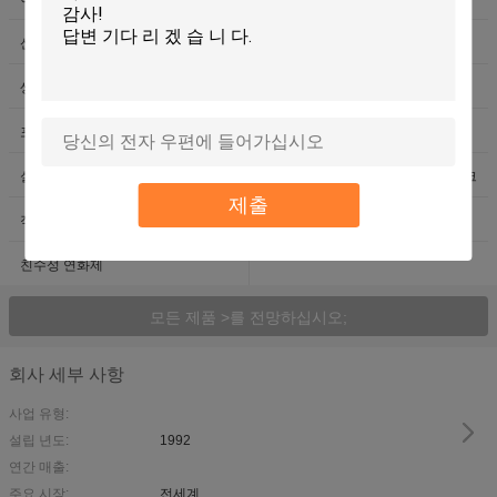
산성 셀룰라세 효소
중성 세포질 효소
생분해 효소
섬유 보조제
포름알데히드 없는 고정제
실리콘 두꺼워주는 물질
실리콘 블록 공중합체
약한 양 이온성 섬유 유연제 플레이크
제출
직물 연화제 비즈
앤티백 얼룩 작용제
친수성 연화제
모든 제품 >를 전망하십시오;
회사 세부 사항
사업 유형:
설립 년도:
1992
연간 매출:
주요 시장:
전세계