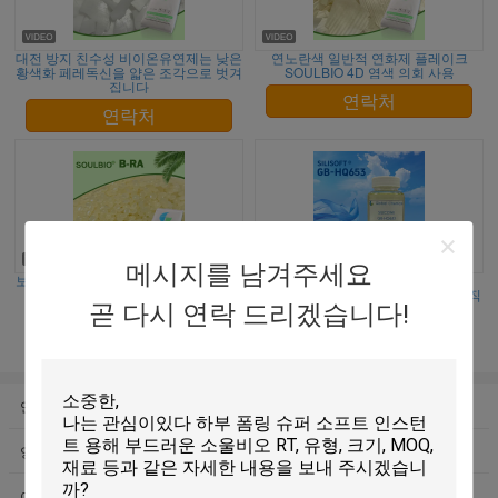
대전 방지 친수성 비이온유연제는 낮은
연노란색 일반적 연화제 플레이크
황색화 페레독신을 얇은 조각으로 벗겨
SOULBIO 4D 염색 의회 사용
집니다
연락처
연락처
메시지를 남겨주세요
보조물을 완성하는 연노란색 대전 방지
화학 섬유 부드럽고 푹신한 실리콘
찬물 연화제 비즈 B-RA 직물
SILISOFT GB-HQ653, 낮은 황변 및 직
곧 다시 연락 드리겠습니다!
물 색상에 영향 없음
연락처
연락처
연화제 플레이크
비이온유연제 플레이크
양이온 연화제 플레이크
아니온 완화제
아미노 실리콘
섬유효소