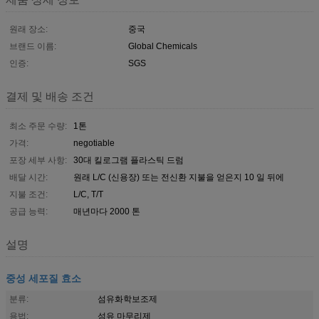
원래 장소:
중국
브랜드 이름:
Global Chemicals
인증:
SGS
결제 및 배송 조건
최소 주문 수량:
1톤
가격:
negotiable
포장 세부 사항:
30대 킬로그램 플라스틱 드럼
배달 시간:
원래 L/C (신용장) 또는 전신환 지불을 얻은지 10 일 뒤에
지불 조건:
L/C, T/T
공급 능력:
매년마다 2000 톤
설명
중성 세포질 효소
분류:
섬유화학보조제
용법:
섬유 마무리제