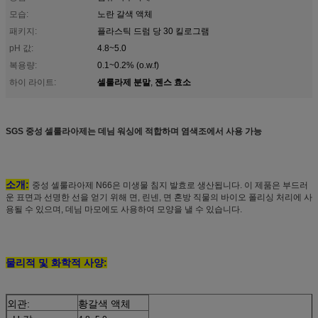
모습:
노란 갈색 액체
패키지:
플라스틱 드럼 당 30 킬로그램
pH 값:
4.8~5.0
복용량:
0.1~0.2% (o.w.f)
셀룰라제 분말
젠스 효소
하이 라이트:
,
SGS 중성 셀룰라아제는 데님 워싱에 적합하며 염색조에서 사용 가능
소개:
중성 셀룰라아제 N66은 미생물 침지 발효로 생산됩니다. 이 제품은 부드러
운 표면과 선명한 선을 얻기 위해 면, 린넨, 면 혼방 직물의 바이오 폴리싱 처리에 사
용될 수 있으며, 데님 마모에도 사용하여 모양을 낼 수 있습니다.
물리적 및 화학적 사양:
외관:
황갈색 액체