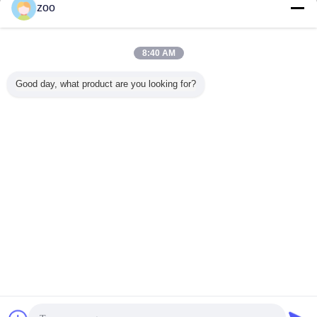
zoo
중성 세포질 효소
더 많은 것
8:40 AM
Good day, what product are you looking for?
중성 셀룰라제 분
우수한 가려움증
미생물 잠수 발효
SGS 중
말 산업 효소 데인 /
중립 셀룰라제 효
중립 셀룰라세 효
제 효소
돌 세척
소 흰색 분말 특히
소 바이오 폴리싱
GB-509
젠임 세탁용
치료
데님은 
사용될 수
다
언어를 바꾸십시오
Korean
홈
|
사이트맵
|
사생활 보호 정책
탁상용 전망
Copyright © 2012 - 2026 Global Chemicals International Ltd.
All rights reserved.