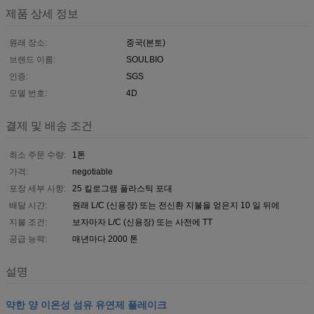
제품 상세 정보
원래 장소:
중국(본토)
브랜드 이름:
SOULBIO
인증:
SGS
모델 번호:
4D
결제 및 배송 조건
최소 주문 수량:
1톤
가격:
negotiable
포장 세부 사항:
25 킬로그램 플라스틱 포대
배달 시간:
원래 L/C (신용장) 또는 전신환 지불을 얻은지 10 일 뒤에
지불 조건:
보자마자 L/C (신용장) 또는 사전에 TT
공급 능력:
매년마다 2000 톤
설명
약한 양 이온성 섬유 유연제 플레이크