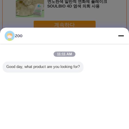
연노란색 일반적 연화제 플레이크
SOULBIO 4D 염색 의회 사용
계속하다
zoo
약한 양 이온성 섬유 유연제 플레이크
더 많은 것
11:11 AM
Good day, what product are you looking for?
비노닉 부드러운
펄피&볼키 부드럽
좋은 호환성 AEEA
세탁물은
용매 덩어리
게 만드는 플라크
무료 연화제는 낮
불분명한
SOULBIO FY 장신
SOULBIO CX 펄피
은 황색화 / 점착성
EX / GE
구에 덩치가 크고
와 볼키 손 감각을
/ 거품을 얇은 조각
니다 - Ｃ 
부드러운 손 감각
솜에 부여합니다
으로 벗겨집니다
색
을 부여
언어를 바꾸십시오
Korean