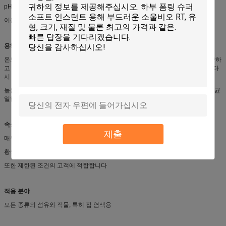
pH 값:3.5·5.5 (5·10% 용액)
이온성:약한 카티온성
용해 방법
온도 상승: 5~10%의 비율로 점진적으로 물 (실 온도) 에 껍질을 첨가합니다.반죽하
고 65~75°C까지 가열하고 반죽이 균일한 페이스트가 될 때까지 30~60분 동안 다
시 반죽합니다.차갑게 차갑게 차갑게
높은 온도: 물 (65 ~ 75 ° C) 에 잎자루를 5-10%의 비율로 서서히 넣고 잎자루가 균
일한 페이스트가 될 때까지 30-60분 동안 다시 섞고 냉각하십시오.
속성
제출
매우 부드럽고 부드럽고 전체 손잡이를 가집니다
황색이 낮고 폼이 많이 나오지 않고 쉽게 폼을 벗겨
또한 제한된 조건의 고객에 적합합니다
적용 분야
모든 종류의 섬유와 직물, 특히 집 염색용