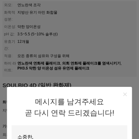
외모:
연노란색 조각
화학적
지방산 유기 아민 화합물
성분:
이온성:
약한 양이온성
pH 값:
3.5~5.5 (5~10% 솔루션)
유효기
12개월
간:
적용:
모든 종류의 섬유와 구성을 위해
연노란색 연화제 플레이크
의회 연화제 플레이크를 염색시키기
하이 라
,
,
PH3.5 약한 양 이온성 섬유 유연제 플레이크
이트:
SOULBIO 4D (일반 완화제)
메시지를 남겨주세요
화학적 성분
지방산 유기 아민 화합물
곧 다시 연락 드리겠습니다!
기술 사양
외관:백 노란색 껍질