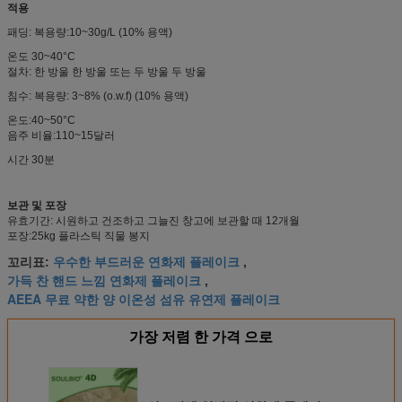
적용
패딩: 복용량:10~30g/L (10% 용액)
온도 30~40°C
절차: 한 방울 한 방울 또는 두 방울 두 방울
침수: 복용량: 3~8% (o.w.f) (10% 용액)
온도:40~50°C
음주 비율:110~15달러
시간 30분
보관 및 포장
유효기간: 시원하고 건조하고 그늘진 창고에 보관할 때 12개월
포장:25kg 플라스틱 직물 봉지
우수한 부드러운 연화제 플레이크
꼬리표:
,
가득 찬 핸드 느낌 연화제 플레이크
,
AEEA 무료 약한 양 이온성 섬유 유연제 플레이크
가장 저렴 한 가격 으로