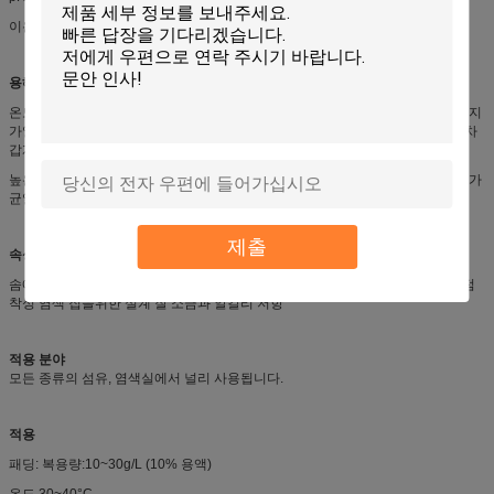
이온성:카티온성
용해 방법
온도 상승: 5-10%의 비율로 물 (실 온도) 에 단풍을 점차 추가하고, 70 ~ 75 °C까지
가열하고, 단풍이 균일한 페이스트가 될 때까지 30 ~ 60 분 동안 다시 섞습니다.차
갑게 차갑게.
높은 온도: 물 (70 ~ 75 ° C) 에 잎자루를 5-10%의 비율로 점차 추가하고, 잎자루가
균일한 페이스트가 될 때까지 30-60분 동안 다시 섞고, 냉각합니다.
제출
속성
솜에 탁월한 푹신하고 부드럽고 부드러운 손 느낌을 부여 하 고 폼이 적고 낮은 점
착성 염색 집을위한 설계 잘 소금과 알칼리 저항
적용 분야
모든 종류의 섬유, 염색실에서 널리 사용됩니다.
적용
패딩: 복용량:10~30g/L (10% 용액)
온도 30~40°C