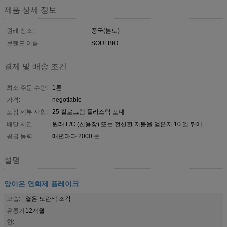
제품 상세 정보
원래 장소:
중국(본토)
브랜드 이름:
SOULBIO
결제 및 배송 조건
최소 주문 수량:
1톤
가격:
negotiable
포장 세부 사항:
25 킬로그램 플라스틱 포대
배달 시간:
원래 L/C (신용장) 또는 전신환 지불을 얻은지 10 일 뒤에
공급 능력:
매년마다 2000 톤
설명
양이온 연화제 플레이크
모습:
옅은 노란색 조각
유통기
12개월
한: