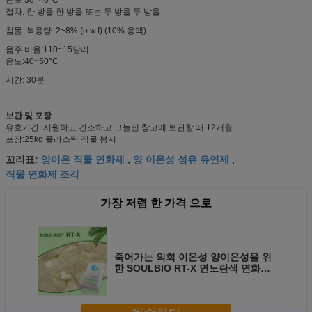
절차: 한 방울 한 방울 또는 두 방울 두 방울
침몰: 복용량: 2~8% (o.w.f) (10% 용액)
음주 비율:110~15달러
온도:40~50°C
시간: 30분
보관 및 포장
유효기간: 시원하고 건조하고 그늘진 창고에 보관할 때 12개월
포장:25kg 플라스틱 직물 봉지
양이온 직물 연화제
양 이온성 섬유 유연제
꼬리표:
,
,
직물 연화제 조각
가장 저렴 한 가격 으로
죽어가는 의회 이온성 양이온성을 위
한 SOULBIO RT-X 연노란색 연화제
플레이크