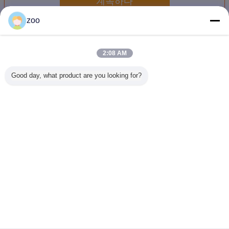
계속하다
zoo
양이온 연화제 플레이크
더 많은 것
2:08 AM
Good day, what product are you looking for?
모든 - 강력한 뜨거
염색실용 열 물에
인쇄 및 세탁 공장
AEEA 무
운 물 유형 카티온
녹는 약한 카티온
용 양이온성 섬유
운 수면 SO
물질 부드럽게
성 부드러운 용매
유연제 AF-2
AF-6 탁
러운 부드
세한 손
언어를 바꾸십시오
Korean
홈
|
사이트맵
|
사생활 보호 정책
탁상용 전망
Copyright © 2012 - 2026 Global Chemicals International Ltd.
All rights reserved.