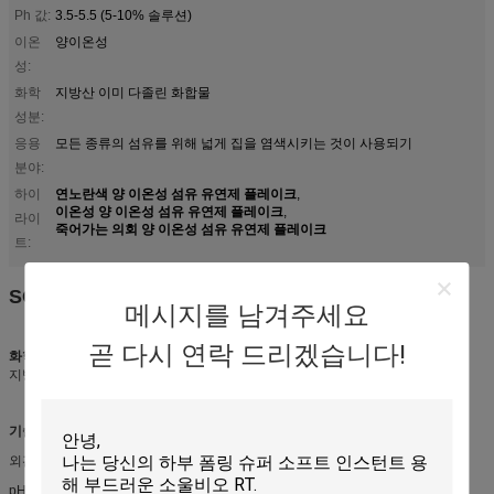
Ph 값:
3.5-5.5 (5-10% 솔루션)
이온
양이온성
성:
화학
지방산 이미 다졸린 화합물
성분:
응용
모든 종류의 섬유를 위해 넓게 집을 염색시키는 것이 사용되기
분야:
연노란색 양 이온성 섬유 유연제 플레이크
하이
,
이온성 양 이온성 섬유 유연제 플레이크
,
라이
죽어가는 의회 양 이온성 섬유 유연제 플레이크
트:
SOULBIO RT-X (채색용 가구 완화제)
메시지를 남겨주세요
곧 다시 연락 드리겠습니다!
화학적 성분
지방산 이미다졸린 화합물
기술 사양
외관:백 노란색 껍질
pH 값:3.5·5.5 (10% 용액)