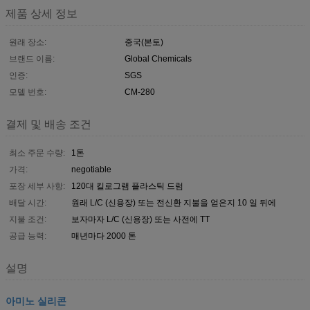
제품 상세 정보
원래 장소:
중국(본토)
브랜드 이름:
Global Chemicals
인증:
SGS
모델 번호:
CM-280
결제 및 배송 조건
최소 주문 수량:
1톤
가격:
negotiable
포장 세부 사항:
120대 킬로그램 플라스틱 드럼
배달 시간:
원래 L/C (신용장) 또는 전신환 지불을 얻은지 10 일 뒤에
지불 조건:
보자마자 L/C (신용장) 또는 사전에 TT
공급 능력:
매년마다 2000 톤
설명
아미노 실리콘