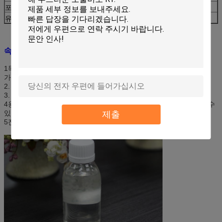
포장
120kg의 플라스틱 드럼
유효기간
6개월, 시원하고 건조하고 그늘진 창고에 보관할 때
속성:
1목화, 목화/나일론, 목화/폴리에스터, 모델 및 혼합 직물
가장, 부드럽고 시원한 느낌.
2. 천의 흰색과 색상에 최소한의 영향을.
3. 직물의 꿰매기 및 회복 능력을 향상시킵니다.
4용량이 변경 될 때 일반 부드럽고 부드러운 마무리 물질을 사용할 수
제출
있습니다.
5전해질 저항과 좋은 기계적 안정성