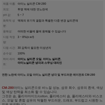
제품 이름:
아미노 실리콘 CM-280
외모:
투명 액에 대한 연노란색
pH 값:
5 ~ 7
화학적 성
액체의 유기적 결합과 특별한 다중 변경 실리콘재
분:
용해성:
어떠한 비율에 물에 용해될 수 있습니다
디핑 적정
3 ~ 8%(o.w.f)
량:
디핑 시간:
30 감독이 필요한 미성년자
순수성:
100%
아미노 살리콘 오일
아미노 실리콘
하이 라이
,
,
아미노실리콘 냉각과 스무싱 대리인
트:
연한 노란색 아미노 오일 아미노 실리콘 냉각 및 부드러운 에이전트 CM-280
CM-280
아미노 실리콘으로 바느질 성능, 섬유 회수, 섬유의 흰색, 색상
및 색상 탄력을 최소화 할 수 있습니다.
그것은 솜, 폴리아마이드/cotton, 폴리에스터 솜, 폴리에스터와 비스코
스, 모달 및 혼합 섬유의 탁월한 부드러운, 드래프, 부드럽고 시원한 느
낌을 제공합니다.