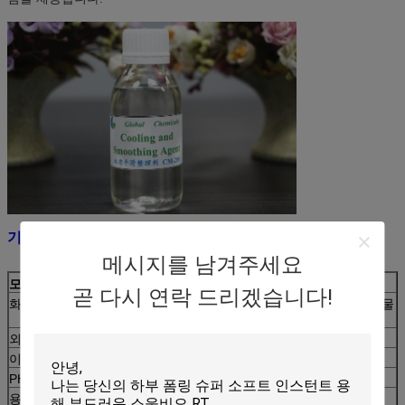
기본 정보:
메시지를 남겨주세요
모델 이름
CM-280
곧 다시 연락 드리겠습니다!
화학적 성분
액체의 유기적 조합을 가진 특수 다중 변형 실리콘 물
질
외모
연한 노란색에서 투명한 액체
이온성
약한 카티온
PH 값
5 ~ 7
용해성
물에 어떤 비율로든 녹을 수 있습니다.