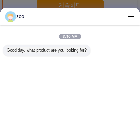
계속하다
zoo
아미노 실리콘
더 많은 것
3:30 AM
Good day, what product are you looking for?
화학 섬유 초감각
아미노 실리콘 완
복합 블록 복합 직
가죽, 데
완화제 섬유 완화
화제
물 실리콘 부드럽
를 위한 
제 / 아미노 실리콘
게 씻기 약한 카티
에이전트 
온
광택제 GB-
대형 옥
언어를 바꾸십시오
Korean
홈
|
사이트맵
|
사생활 보호 정책
탁상용 전망
Copyright © 2012 - 2026 Global Chemicals International Ltd.