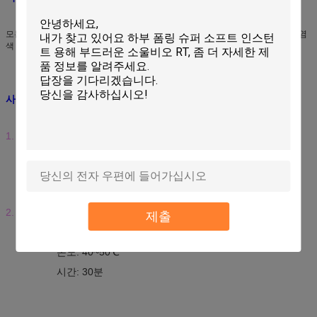
모든 종류의 섬유 및 직물에 사용하며, 색상 및 백색도에 대한 요구 사항이 높은 염
색 공장을 위해 설계되었습니다.
사용법:
1. 패딩:
사용량: 20~30g/L (10% 용액)
온도: 30~40℃
공정: 1회 침지 및 1회 패드 또는 2회 침지 및 2회 패드
2. 침지:
사용량: 3~8% (o.w.f.) (10% 용액)
제출
욕비: 1:10~15
온도: 40~50℃
시간: 30분