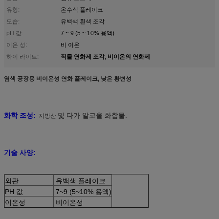
유형:
온수식 플레이크
모습:
유백색 흰색 조각
pH 값:
7 ~ 9 (5 ~ 10% 용액)
이온 성:
비 이온
직물 연화제 조각
비이온의 연화제
하이 라이트:
,
염색 공장용 비이온성 연화 플레이크, 낮은 황변성
화학 조성:
및 다가 알코올 화합물.
지방산
기술 사양:
외관
유백색 플레이크
PH 값
7~9 (5~10% 용액)
이온성
비이온성