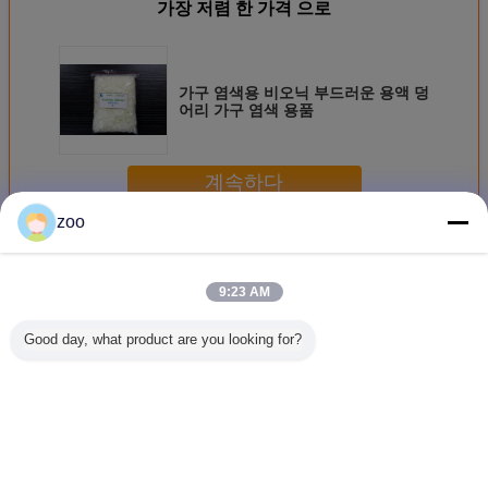
가장 저렴 한 가격 으로
가구 염색용 비오닉 부드러운 용액 덩
어리 가구 염색 용품
계속하다
zoo
비이온유연제 플레이크
더 많은 것
9:23 AM
Good day, what product are you looking for?
수성 및 항 정적 섬
지방산과 다중수소
양말용 부드러운
대전 방지
유 가공 비 음성 완
알코올 화합물, 부
부드러운 및 풀 핸
비이온유연
화기 덩어리 뜨거
드러운 껍질
들 부드러운 류, 직
은 황색화
운 물 유형
물 부드러운 류
신을 얇은
로 벗겨
언어를 바꾸십시오
Korean