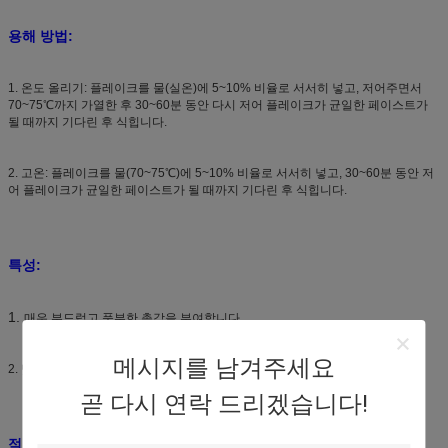
용해 방법:
1. 온도 올리기: 플레이크를 물(실온)에 5~10% 비율로 서서히 넣고, 저어주면서
70~75℃까지 가열한 후 30~60분 동안 다시 저어 플레이크가 균일한 페이스트가
될 때까지 기다린 후 식힙니다.
2. 고온: 플레이크를 물(70~75℃)에 5~10% 비율로 서서히 넣고, 30~60분 동안 저
어 플레이크가 균일한 페이스트가 될 때까지 기다린 후 식힙니다.
특성:
1.
매우 부드럽고 풍부한 촉감을 부여합니다.
메시지를 남겨주세요
2. 낮은 황변성, 정전기 방지 및 친수성 특징을 부여합니다.
곧 다시 연락 드리겠습니다!
적용 분야: