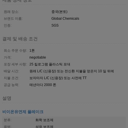
원래 장소:
중국(본토)
브랜드 이름:
Global Chemicals
인증:
SGS
결제 및 배송 조건
최소 주문 수량:
1톤
가격:
negotiable
포장 세부 사항:
25 킬로그램 플라스틱 포대
배달 시간:
원래 L/C (신용장) 또는 전신환 지불을 얻은지 10 일 뒤에
지불 조건:
보자마자 L/C (신용장) 또는 사전에 TT
공급 능력:
매년마다 2000 톤
설명
비이온유연제 플레이크
분류:
화학 보조제
용법:
섬유 보조제