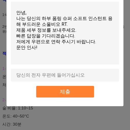
1색조와 흰색에 대한 높은 요구 사항이 필요한 직물에 적합합니다.
2반 정적 마무리 및 인쇄 된 천과 가죽 천의 펄핑을 돕기 위해 좋은 수분 유해성을
위해 적용됩니다.
적용:
1- 포스팅:
복용량: 20~30g/L (10% 용액)
온도: 30~40°C
처리 과정: 1개의 펌프와 1개의 패드 또는 2개의 펌프와 2개의 패드
제출
2- 담수:
복용량: 3~8% (주체액) (10% 용액)
술 비율: 1:10~15
온도: 40~50°C
시간: 30분