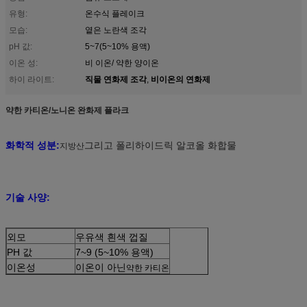
유형:
온수식 플레이크
모습:
옅은 노란색 조각
pH 값:
5~7(5~10% 용액)
이온 성:
비 이온/ 약한 양이온
직물 연화제 조각
비이온의 연화제
하이 라이트:
,
약한 카티온/노니온 완화제 플라크
화학적 성분:
그리고 폴리하이드릭 알코올 화합물
지방산
기술 사양:
외모
우유색 흰색 껍질
PH 값
7~9 (5~10% 용액)
이온성
이온이 아닌
약한 카티온