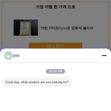
가장 저렴 한 가격 으로
약한 카티온/노니온 완화제 플라크
계속하다
zoo
비이온유연제 플레이크
더 많은 것
10:31 AM
Good day, what product are you looking for?
수성 및 항 정적 섬
지방산과 다중수소
양말용 부드러운
대전 방지
유 가공 비 음성 완
알코올 화합물, 부
부드러운 및 풀 핸
비이온유연
화기 덩어리 뜨거
드러운 껍질
들 부드러운 류, 직
은 황색화
운 물 유형
물 부드러운 류
신을 얇은
로 벗겨
언어를 바꾸십시오