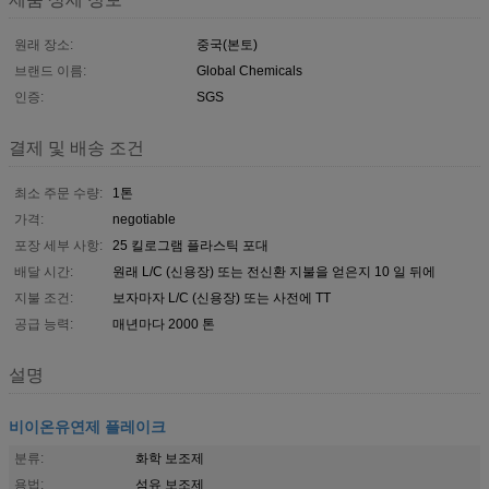
원래 장소:
중국(본토)
브랜드 이름:
Global Chemicals
인증:
SGS
결제 및 배송 조건
최소 주문 수량:
1톤
가격:
negotiable
포장 세부 사항:
25 킬로그램 플라스틱 포대
배달 시간:
원래 L/C (신용장) 또는 전신환 지불을 얻은지 10 일 뒤에
지불 조건:
보자마자 L/C (신용장) 또는 사전에 TT
공급 능력:
매년마다 2000 톤
설명
비이온유연제 플레이크
분류:
화학 보조제
용법:
섬유 보조제