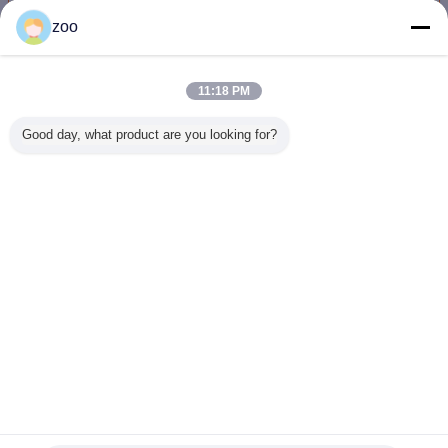
zoo
아미노 실리콘
더 많은 것
11:18 PM
Good day, what product are you looking for?
화학 섬유 초감각
아미노 실리콘 완
복합 블록 복합 직
가죽, 데
완화제 섬유 완화
화제
물 실리콘 부드럽
를 위한 
제 / 아미노 실리콘
게 씻기 약한 카티
에이전트 
온
광택제 GB-
대형 옥
언어를 바꾸십시오
Korean
홈
|
사이트맵
|
사생활 보호 정책
탁상용 전망
Copyright © 2012 - 2026 Global Chemicals International Ltd.
All rights reserved.