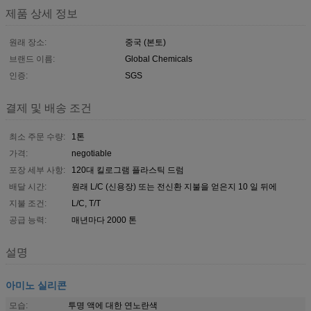
제품 상세 정보
원래 장소:
중국 (본토)
브랜드 이름:
Global Chemicals
인증:
SGS
결제 및 배송 조건
최소 주문 수량:
1톤
가격:
negotiable
포장 세부 사항:
120대 킬로그램 플라스틱 드럼
배달 시간:
원래 L/C (신용장) 또는 전신환 지불을 얻은지 10 일 뒤에
지불 조건:
L/C, T/T
공급 능력:
매년마다 2000 톤
설명
아미노 실리콘
모습:
투명 액에 대한 연노란색