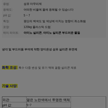
용법:
섬유 마무리제
용해도:
어떠한 비율에 물에 용해될 수 있습니다
pH 값:
5 ~ 7
특징:
원단의 백색도 및 색상에 미치는 영향이 최소화됨
포장:
120kg 플라스틱 드럼
아미노 실리콘
아미노 실리콘 부드러운 물질
하이 라이트:
,
냉각 및 부드러움 부여제 약한 양이온성 섬유 실리콘 유연제
화학 조성:
특수 다중 변성 및 유기 액체 결합 실리콘 재료
기술 사양:
외관:
옅은 노란색에서 투명한 액체
pH 값:
5~7