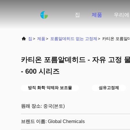
집
제품
우리에
집
>
제품
>
포름알데히드 없는 고정제
>
카티온 포름알데히드 
카티온 포름알데히드 - 자유 고정 물질 HFA
- 600 시리즈
방직 화학 약제와 보조물
섬유고정제
원래 장소:
중국(본토)
브랜드 이름:
Global Chemicals