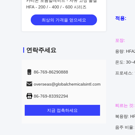
카티온 포름알데히드 - 자유 고정 물질
HFA - 200 / - 400 / - 600 시리즈
적용:
최상의 가격을 얻으세요
포장
:
연락주세요
용량: HFA2
온도: 30~
86-769-86290888
프로세스: 
overseas@globalchemicalsintl.com
86-769-83392294
찌르는 것
:
지금 접촉하세요
복용량: HFA
음주 비율: 