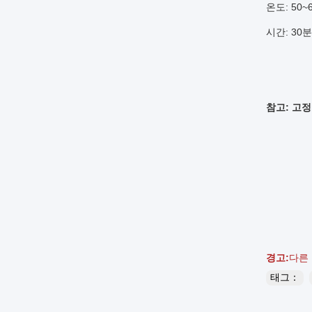
온도: 50~
시간: 30분
참고: 고정
경고:
다른
태그：