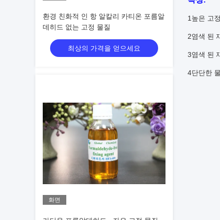
환경 친화적 인 항 알칼리 카티온 포름알
1높은 고
데히드 없는 고정 물질
2염색 된
최상의 가격을 얻으세요
3염색 된
4단단한 물,
화면