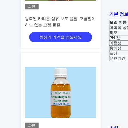
화면
기본 정보
농축된 카티온 섬유 보조 물질, 포름알데
모델 이름
히드 없는 고정 물질
화학적 성
외모
최상의 가격을 얻으세요
PH 값
이온성
용해성
포장
유효기간
화면
속성: