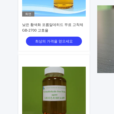
화면
낮은 황색화 포름알데히드 무료 고착제
GB-2700 고효율
최상의 가격을 얻으세요