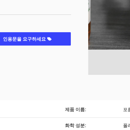
인용문을 요구하세요
제품 이름:
포름
화학 성분:
폴