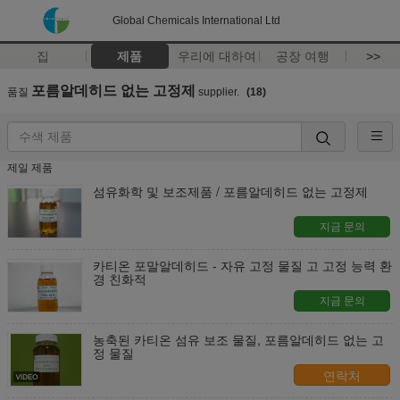
Global Chemicals International Ltd
집
제품
우리에 대하여
공장 여행
>>
포름알데히드 없는 고정제
품질
supplier.
(18)
제일 제품
섬유화학 및 보조제품 / 포름알데히드 없는 고정제
지금 문의
카티온 포말알데히드 - 자유 고정 물질 고 고정 능력 환
경 친화적
지금 문의
농축된 카티온 섬유 보조 물질, 포름알데히드 없는 고
정 물질
연락처