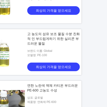
최상의 가격을 얻으세요
고 농도의 섬유 보조 물질 수분 친화
적 인 부드럽게하기 위한 실리콘 부
드러운 물질
브랜드 이름: Global
모델명: PE-100
보조 물질 / 반응성 염료로 염색 된 직
직물 보조제품 펄싱 에이전트
대한 초농축 된 비누 분말
최상의 가격을 얻으세요
최상의 가격을 얻으세요
최상의 가격을 얻으세요
연한 노란색 액체 카티온 부드러운
PE-600 고농도 수성
상표: 글로벌
제품명: 연화제 PE-600