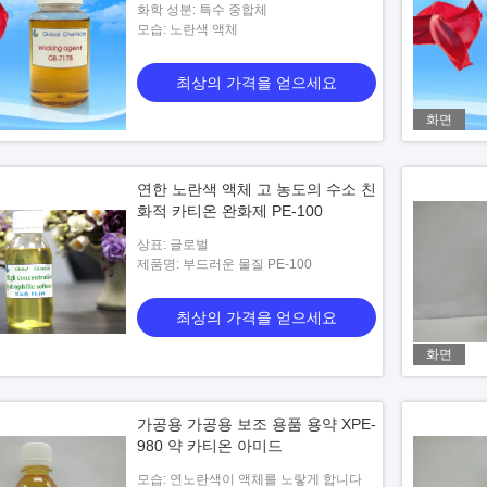
화학 성분: 특수 중합체
모습: 노란색 액체
최상의 가격을 얻으세요
화면
연한 노란색 액체 고 농도의 수소 친
화적 카티온 완화제 PE-100
상표: 글로벌
제품명: 부드러운 물질 PE-100
최상의 가격을 얻으세요
화면
가공용 가공용 보조 용품 용약 XPE-
980 약 카티온 아미드
모습: 연노란색이 액체를 노랗게 합니다