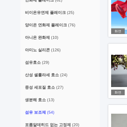
연화제 플레이크
(62)
비이온유연제 플레이크
(25)
양이온 연화제 플레이크
(76)
화면
아니온 완화제
(10)
아미노 실리콘
(126)
섬유효소
(29)
산성 셀룰라세 효소
(24)
중성 세포질 효소
(27)
화면
생분해 효소
(13)
섬유 보조제
(54)
포름알데히드 없는 고정제
(20)