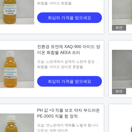
화합물: 아미드 화합물
최상의 가격을 얻으세요
화면
친환경 유연제 XAQ-900 아미드 양
이온 화합물 AEEA 프리
모습: 노란색에서 갈색의 노란색 점성 액
체
화합물: 아미드 양이온 혼합물
최상의 가격을 얻으세요
화면
PH 값 ≈3 직물 보조 약자 부드러운
PE-200S 직물 항 정적
모습: 연노란색이 액체를 노랗게 합니다
이온성: 약한 양이온