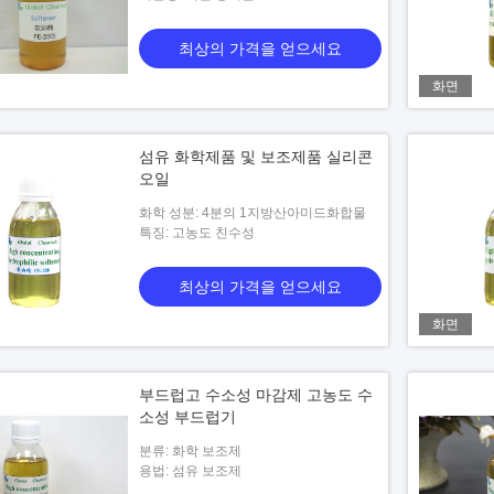
최상의 가격을 얻으세요
화면
섬유 화학제품 및 보조제품 실리콘
오일
화학 성분: 4분의 1지방산아미드화합물
특징: 고농도 친수성
분 친화력 높고 목재 가
직물 보조제, 유도애성 및 반 정적 가공
섬유 
물에 
최상의 가격을 얻으세요
화면
가격을 얻으세요
최상의 가격을 얻으세요
부드럽고 수소성 마감제 고농도 수
소성 부드럽기
분류: 화학 보조제
용법: 섬유 보조제