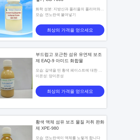
화학 성분: 지방산과 폴리올의 폴리머와
혼합
모습: 연노란색 붙여넣기
최상의 가격을 얻으세요
부드럽고 포근한 섬유 유연제 보조
제 EAQ-9 아미드 화합물
모습: 갈색을 띤 황색 페이스트에 대한 노
랑색
이온성: 양이온성
최상의 가격을 얻으세요
황색 액체 섬유 보조 물질 저취 완화
제 XPE-980
모습: 연노란색이 액체를 노랗게 합니다