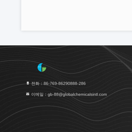
전화：86-769-86290888-286
이메일：gb-88@globalchemicalsintl.com