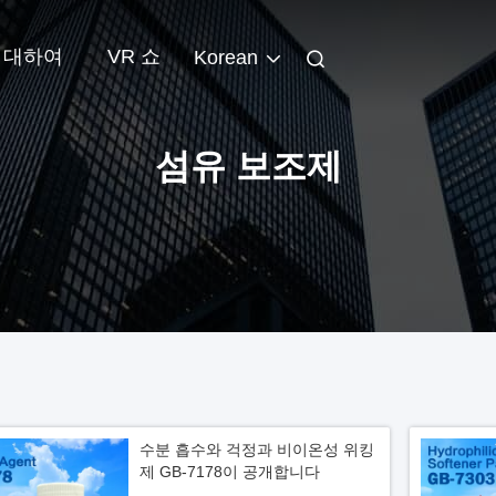
 대하여
VR 쇼
Korean
섬유 보조제
수분 흡수와 걱정과 비이온성 위킹
제 GB-7178이 공개합니다