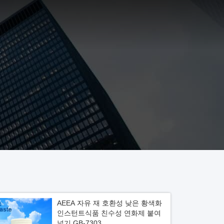
AEEA 자유 재 호환성 낮은 황색화
인스턴트식품 친수성 연화제 붙여
넣기 GB-7303