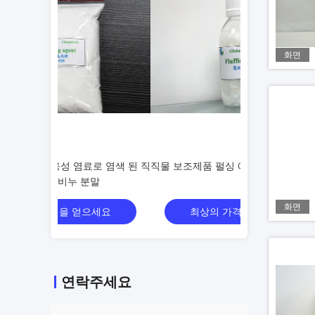
화면
로 염색 된 직
직물 보조제품 펄싱 에이전트
섬유 보조제품 수
말
시와 직물
화면
으세요
최상의 가격을 얻으세요
최상의 
연락주세요