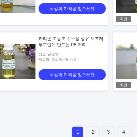
최상의 가격을 얻으세요
화면
카티온 고농도 수소성 섬유 보조제
부드럽게 만드는 PE-200
상표: 글로벌
제품명: 연화제 PE-200
최상의 가격을 얻으세요
화면
1
2
3
4